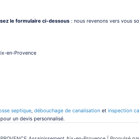
sez le formulaire ci-dessous
: nous revenons vers vous sou
ix-en-Provence
osse septique
,
débouchage de canalisation
et
inspection c
pour un devis personnalisé.
ROVENCE Assainissement Aix-en-Provence | Propulsé pa