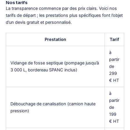
Nos tarifs
La transparence commence par des prix clairs. Voici nos
tarifs de départ ; les prestations plus spécifiques font l’objet
d’un devis gratuit et personnalisé.
Prestation
Tarif
à
partir
Vidange de fosse septique (pompage jusqu’à
de
3 000 L, bordereau SPANC inclus)
299
€ HT
à
partir
Débouchage de canalisation (camion haute
de
pression)
199
€ HT