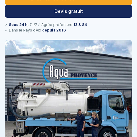
Devis gratuit
✓
Sous 24 h
, 7 j/7
✓ Agréé préfecture
13 & 84
✓ Dans le Pays d’Aix
depuis 2016