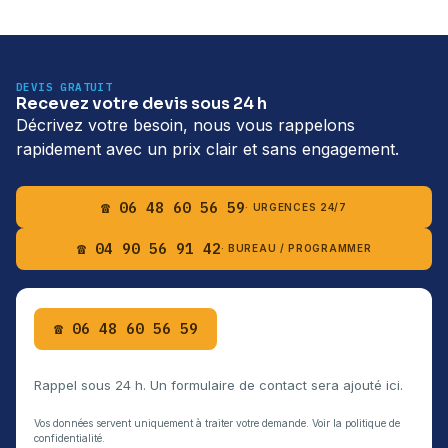
DEVIS GRATUIT
Recevez votre devis sous 24 h
Décrivez votre besoin, nous vous rappelons
rapidement avec un prix clair et sans engagement.
☎ 06 48 60 56 59
· URGENCES 24/7
☎ 04 90 56 91 42
· BUREAU / PROGRAMMER
☎ 06 48 60 56 59
Rappel sous 24 h. Un formulaire de contact sera ajouté ici.
Vos données servent uniquement à traiter votre demande. Voir la politique de
confidentialité.