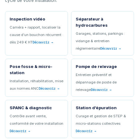
cycle de votre installation.
Inspection vidéo
Séparateur à
hydrocarbures
Caméra + rapport, localiser la
Garages, stations, parkings :
cause d’un bouchon récurrent ·
vidange & entretien
dès 249 € HT
Découvrir →
réglementaire
Découvrir →
Pose fosse & micro-
Pompe de relevage
station
Entretien préventif et
Installation, réhabilitation, mise
dépannage de poste de
aux normes ANC
Découvrir →
relevage
Découvrir →
SPANC & diagnostic
Station d’épuration
Contrôle avant vente,
Curage et gestion de STEP &
conformité de votre installation
micro-stations collectives
Découvrir →
Découvrir →