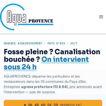
Aller
au
contenu
URGENCE ASSAINISSEMENT · PAYS D’AIX · 24/7
Fosse pleine ? Canalisation
bouchée ?
On intervient
sous 24 h
AQUAPROVENCE dépanne les particuliers et les
restaurateurs dans les 35 communes du Pays d’Aix.
Entreprise
agréée préfecture (13 & 84)
, prix annoncés avant
l’intervention — pas de surprise.
☎ 06 48 60 56 59
· URGENCES 24/7