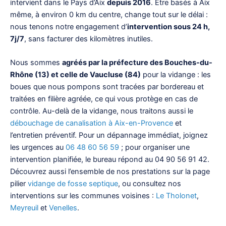
intervient dans le Pays d’Aix
depuis 2016
. Être basés à Aix
même, à environ 0 km du centre, change tout sur le délai :
nous tenons notre engagement d’
intervention sous 24 h,
7j/7
, sans facturer des kilomètres inutiles.
Nous sommes
agréés par la préfecture des Bouches-du-
Rhône (13) et celle de Vaucluse (84)
pour la vidange : les
boues que nous pompons sont tracées par bordereau et
traitées en filière agréée, ce qui vous protège en cas de
contrôle. Au-delà de la vidange, nous traitons aussi le
débouchage de canalisation à Aix-en-Provence
et
l’entretien préventif. Pour un dépannage immédiat, joignez
les urgences au
06 48 60 56 59
; pour organiser une
intervention planifiée, le bureau répond au 04 90 56 91 42.
Découvrez aussi l’ensemble de nos prestations sur la page
pilier
vidange de fosse septique
, ou consultez nos
interventions sur les communes voisines :
Le Tholonet
,
Meyreuil
et
Venelles
.