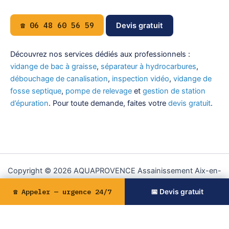
☎ 06 48 60 56 59
Devis gratuit
Découvrez nos services dédiés aux professionnels :
vidange de bac à graisse
,
séparateur à hydrocarbures
,
débouchage de canalisation
,
inspection vidéo
,
vidange de
fosse septique
,
pompe de relevage
et
gestion de station
d’épuration
. Pour toute demande, faites votre
devis gratuit
.
Copyright © 2026 AQUAPROVENCE Assainissement Aix-en-
Provence | Propulsé par
Thème WordPress Astra
☎ Appeler — urgence 24/7
📅 Devis gratuit