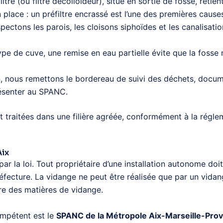
ltre (ou filtre décolloïdeur), situé en sortie de fosse, retie
 place : un préfiltre encrassé est l’une des premières cau
ectons les parois, les cloisons siphoïdes et les canalisatio
ype de cuve, une remise en eau partielle évite que la foss
n, nous remettons le bordereau de suivi des déchets, docume
présenter au SPANC.
raitées dans une filière agréée, conformément à la régleme
Aix
ar la loi. Tout propriétaire d’une installation autonome doi
réfecture. La vidange ne peut être réalisée que par un vida
aire des matières de vidange.
compétent est le
SPANC de la Métropole Aix-Marseille-Pro