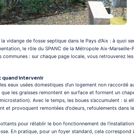
r la vidange de fosse septique dans le Pays d’Aix : à quoi 
mentation, le rôle du SPANC de la Métropole Aix-Marseille-P
s communes : sur chaque page locale, vous retrouverez les 
t quand intervenir
les eaux usées domestiques d’un logement non raccordé au to
ue les graisses remontent en surface et forment un chapeau.
 microstation). Avec le temps, les boues s’accumulent : si el
tent et provoquent remontées d’odeurs, refoulements dans le
ttants pour rétablir le bon fonctionnement de l’installatio
osse. En pratique, pour un foyer standard, cela correspond 