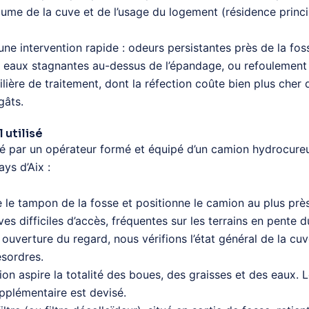
me de la cuve et de l’usage du logement (résidence princi
t une intervention rapide : odeurs persistantes près de la fo
, eaux stagnantes au-dessus de l’épandage, ou refoulement d
ilière de traitement, dont la réfection coûte bien plus c
gâts.
 utilisé
né par un opérateur formé et équipé d’un camion hydrocur
ys d’Aix :
 le tampon de la fosse et positionne le camion au plus prè
es difficiles d’accès, fréquentes sur les terrains en pente d
ouverture du regard, nous vérifions l’état général de la cuve
ésordres.
 aspire la totalité des boues, des graisses et des eaux. L
upplémentaire est devisé.