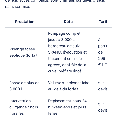
de nuit, accès complexe) sont chiffrées sur devis gratuit,
sans surprise.
Prestation
Détail
Tarif
Pompage complet
jusqu’à 3 000 L,
à
bordereau de suivi
partir
Vidange fosse
SPANC, évacuation et
de
septique (forfait)
traitement en filière
299
agréée, contrôle de la
€ HT
cuve, préfiltre rincé
Fosse de plus de
Volume supplémentaire
sur
3 000 L
au-delà du forfait
devis
Intervention
Déplacement sous 24
sur
d’urgence / hors
h, week-ends et jours
devis
horaires
fériés