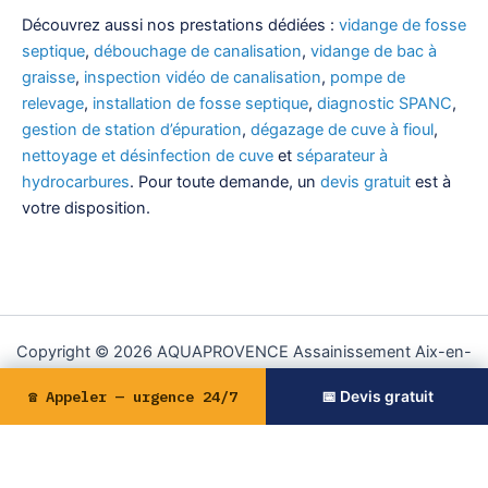
Découvrez aussi nos prestations dédiées :
vidange de fosse
septique
,
débouchage de canalisation
,
vidange de bac à
graisse
,
inspection vidéo de canalisation
,
pompe de
relevage
,
installation de fosse septique
,
diagnostic SPANC
,
gestion de station d’épuration
,
dégazage de cuve à fioul
,
nettoyage et désinfection de cuve
et
séparateur à
hydrocarbures
. Pour toute demande, un
devis gratuit
est à
votre disposition.
Copyright © 2026 AQUAPROVENCE Assainissement Aix-en-
Provence | Propulsé par
Thème WordPress Astra
☎ Appeler — urgence 24/7
📅 Devis gratuit