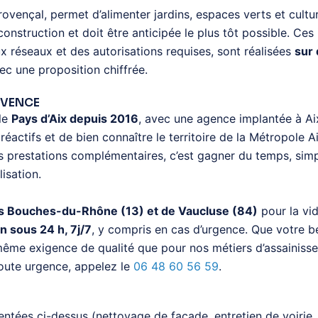
provençal, permet d’alimenter jardins, espaces verts et cultur
onstruction et doit être anticipée le plus tôt possible. Ce
ux réseaux et des autorisations requises, sont réalisées
sur 
c une proposition chiffrée.
ROVENCE
le
Pays d’Aix depuis 2016
, avec une agence implantée à 
réactifs et de bien connaître le territoire de la Métropole
 prestations complémentaires, c’est gagner du temps, simpl
lisation.
es Bouches-du-Rhône (13) et de Vaucluse (84)
pour la vi
n sous 24 h, 7j/7
, y compris en cas d’urgence. Que votre be
la même exigence de qualité que pour nos métiers d’assaini
toute urgence, appelez le
06 48 60 56 59
.
tées ci-dessus (nettoyage de façade, entretien de voirie, r