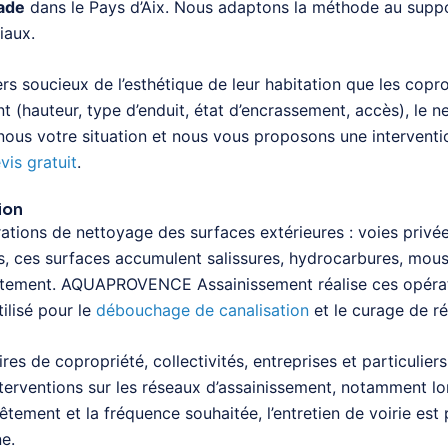
ade
dans le Pays d’Aix. Nous adaptons la méthode au suppo
iaux.
iers soucieux de l’esthétique de leur habitation que les cop
nt (hauteur, type d’enduit, état d’encrassement, accès), le 
ous votre situation et nous vous proposons une interventio
vis gratuit
.
ion
ations de nettoyage des surfaces extérieures : voies privées
s, ces surfaces accumulent salissures, hydrocarbures, mouss
evêtement. AQUAPROVENCE Assainissement réalise ces opéra
ilisé pour le
débouchage de canalisation
et le curage de r
res de copropriété, collectivités, entreprises et particulier
nterventions sur les réseaux d’assainissement, notamment lo
vêtement et la fréquence souhaitée, l’entretien de voirie es
e.