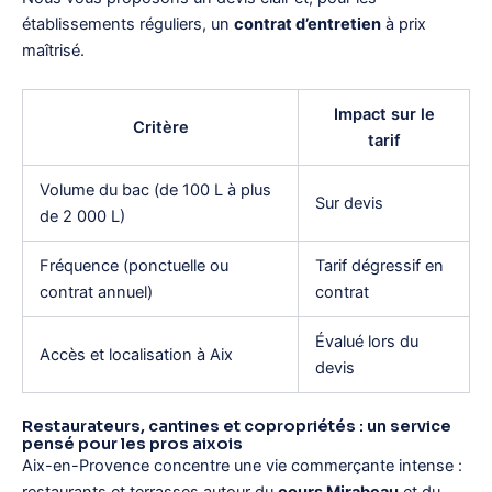
établissements réguliers, un
contrat d’entretien
à prix
maîtrisé.
Impact sur le
Critère
tarif
Volume du bac (de 100 L à plus
Sur devis
de 2 000 L)
Fréquence (ponctuelle ou
Tarif dégressif en
contrat annuel)
contrat
Évalué lors du
Accès et localisation à Aix
devis
Restaurateurs, cantines et copropriétés : un service
pensé pour les pros aixois
Aix-en-Provence concentre une vie commerçante intense :
restaurants et terrasses autour du
cours Mirabeau
et du