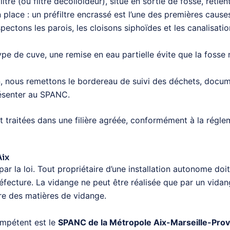
ltre (ou filtre décolloïdeur), situé en sortie de fosse, retie
 place : un préfiltre encrassé est l’une des premières cau
ectons les parois, les cloisons siphoïdes et les canalisatio
ype de cuve, une remise en eau partielle évite que la foss
n, nous remettons le bordereau de suivi des déchets, docume
présenter au SPANC.
raitées dans une filière agréée, conformément à la régleme
Aix
ar la loi. Tout propriétaire d’une installation autonome doi
réfecture. La vidange ne peut être réalisée que par un vida
aire des matières de vidange.
compétent est le
SPANC de la Métropole Aix-Marseille-Pro