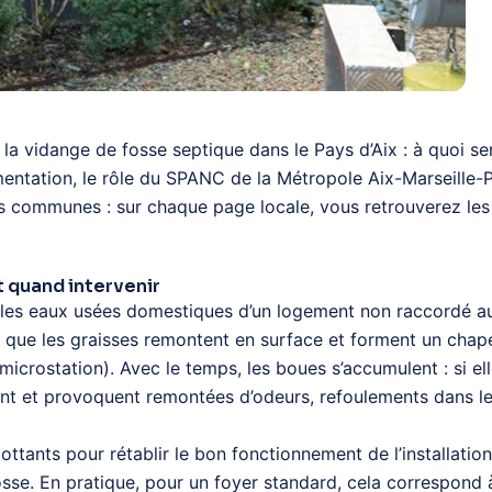
r la vidange de fosse septique dans le Pays d’Aix : à quoi 
mentation, le rôle du SPANC de la Métropole Aix-Marseille-P
s communes : sur chaque page locale, vous retrouverez les 
t quand intervenir
les eaux usées domestiques d’un logement non raccordé au to
ue les graisses remontent en surface et forment un chapeau.
 microstation). Avec le temps, les boues s’accumulent : si el
tent et provoquent remontées d’odeurs, refoulements dans le
ttants pour rétablir le bon fonctionnement de l’installatio
osse. En pratique, pour un foyer standard, cela correspond 