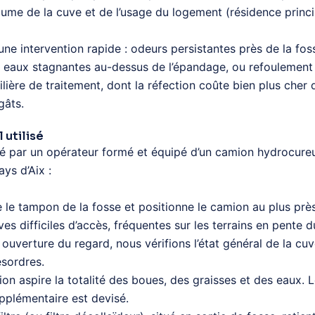
me de la cuve et de l’usage du logement (résidence princi
t une intervention rapide : odeurs persistantes près de la fo
, eaux stagnantes au-dessus de l’épandage, ou refoulement d
ilière de traitement, dont la réfection coûte bien plus c
gâts.
 utilisé
né par un opérateur formé et équipé d’un camion hydrocur
ys d’Aix :
 le tampon de la fosse et positionne le camion au plus prè
es difficiles d’accès, fréquentes sur les terrains en pente d
ouverture du regard, nous vérifions l’état général de la cuve
ésordres.
 aspire la totalité des boues, des graisses et des eaux. L
upplémentaire est devisé.