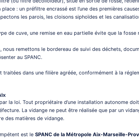
ltre (ou filtre décolloïdeur), situé en sortie de fosse, retie
 place : un préfiltre encrassé est l’une des premières cau
ectons les parois, les cloisons siphoïdes et les canalisatio
ype de cuve, une remise en eau partielle évite que la foss
n, nous remettons le bordereau de suivi des déchets, docume
présenter au SPANC.
raitées dans une filière agréée, conformément à la régleme
Aix
ar la loi. Tout propriétaire d’une installation autonome doi
réfecture. La vidange ne peut être réalisée que par un vida
aire des matières de vidange.
compétent est le
SPANC de la Métropole Aix-Marseille-Pro