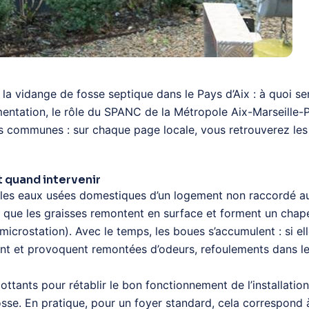
r la vidange de fosse septique dans le Pays d’Aix : à quoi 
mentation, le rôle du SPANC de la Métropole Aix-Marseille-P
s communes : sur chaque page locale, vous retrouverez les 
t quand intervenir
les eaux usées domestiques d’un logement non raccordé au to
ue les graisses remontent en surface et forment un chapeau.
 microstation). Avec le temps, les boues s’accumulent : si el
tent et provoquent remontées d’odeurs, refoulements dans le
ttants pour rétablir le bon fonctionnement de l’installatio
osse. En pratique, pour un foyer standard, cela correspond 