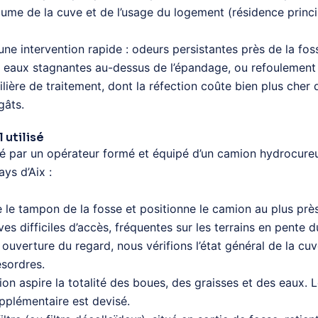
me de la cuve et de l’usage du logement (résidence princi
t une intervention rapide : odeurs persistantes près de la fo
, eaux stagnantes au-dessus de l’épandage, ou refoulement d
ilière de traitement, dont la réfection coûte bien plus c
gâts.
 utilisé
né par un opérateur formé et équipé d’un camion hydrocur
ys d’Aix :
 le tampon de la fosse et positionne le camion au plus prè
es difficiles d’accès, fréquentes sur les terrains en pente d
ouverture du regard, nous vérifions l’état général de la cuve
ésordres.
 aspire la totalité des boues, des graisses et des eaux. L
upplémentaire est devisé.